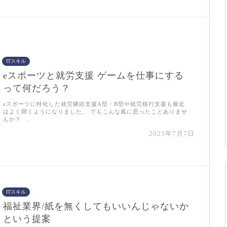
ITスキル
eスポーツと就労支援 ゲームを仕事にする
って何だろう？
eスポーツに特化した就労継続支援A型・B型や就労移行支援も最近
はよく聞くようになりました。 でもこんな風に思ったことありませ
んか？ …
2023年7月7日
ITスキル
福祉業界/紙を無くしてもいいんじゃないか
という提案