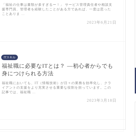
「福祉の仕事は書類が多すぎるー！」 サービス管理責任者や相談支
援専門員、管理者を経験したことがある方であれば、一度は思った
ことありま …
2023年6月21日
ITスキル
福祉職に必要なITとは？ ―初心者からでも
身につけられる方法
福祉職においても、IT（情報技術）が日々の業務を効率化し、クラ
イアントの支援をより充実させる重要な役割を担っています。この
記事では、福祉職 …
2023年3月18日