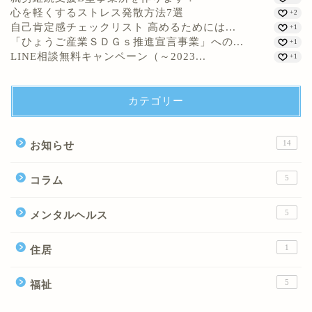
心を軽くするストレス発散方法7選
+2
自己肯定感チェックリスト 高めるためには...
+1
「ひょうご産業ＳＤＧｓ推進宣言事業」への...
+1
LINE相談無料キャンペーン（～2023...
+1
カテゴリー
14
お知らせ
5
コラム
5
メンタルヘルス
1
住居
5
福祉