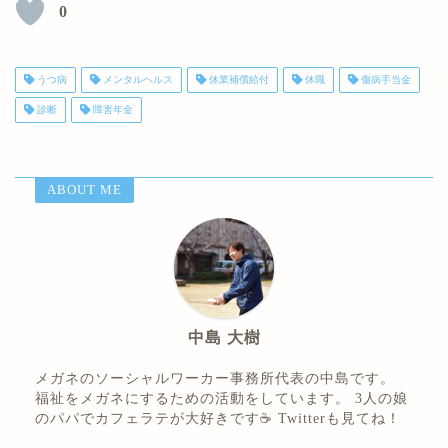
0
うつ病
メンタルヘルス
休業補償給付
休職
傷病手当金
診断
障害年金
ABOUT ME
中島 大樹
メガネのソーシャルワーカー事務所代表の中島です。
福祉をメガネにするための活動をしています。 3人の娘
のパパでカフェラテが大好きです☕ Twitterも見てね！